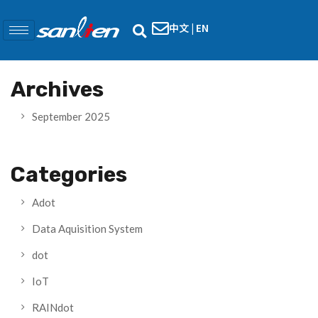
中文
|
EN
Archives
September 2025
Categories
Adot
Data Aquisition System
dot
IoT
RAINdot