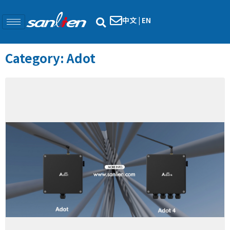
中文
|
EN
Category: Adot