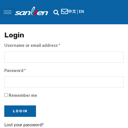
中文
|
EN
Login
Username or email address
*
Password
*
Remember me
Lost your password?