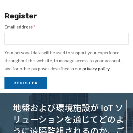
Register
Email address
*
Your personal data will be used to support your experience
throughout this website, to manage access to your account,
and for other purposes described in our
privacy policy
.
地盤および環境施設が IoT ソ
リューションを通じてどのよ
うに遠隔監視されるのか、ご