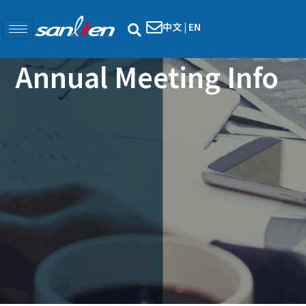
中文
|
EN
Annual Meeting Info